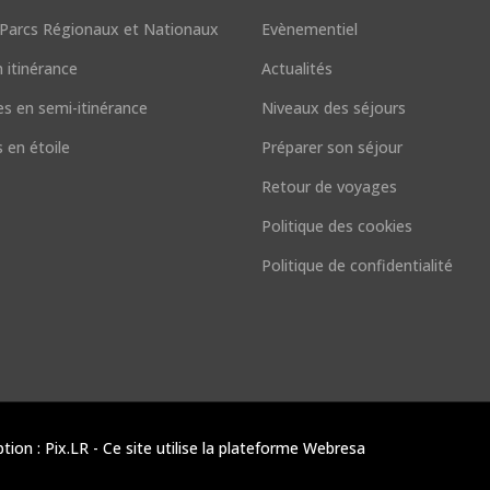
t Parcs Régionaux et Nationaux
Evènementiel
 itinérance
Actualités
s en semi-itinérance
Niveaux des séjours
 en étoile
Préparer son séjour
Retour de voyages
Politique des cookies
Politique de confidentialité
n : Pix.LR - Ce site utilise la plateforme Webresa