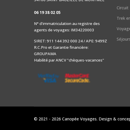
Circui
06 19 38 02 05
Trek en
N° d'immatriculation au registre des
Voyage
agents de voyages: IM34220003
Séjours
SIRET: 911 144 392 000 24 / APE: 9499Z
R.C.Pro et Garantie financière:
GROUPAMA
Habilité par ANCV "chèques-vacances"
© 2021 - 2026 Canopée Voyages. Design & conceptio