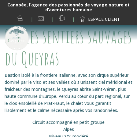
Canopée, l’agence des passionnés de voyage nature et
d’aventures humaine
ESPRIT
NOUS
06
ESPACE CLIENT
CANOPÉE
CONTACTER
19
Sur les sentiers sauvages
38
02
05
du Queyras
Bastion isolé à la frontière italienne, avec son cirque supérieur
dominé par le Viso et ses vallées où s'unissent ciel méridional et
fraîcheur des montagnes, le Queyras abrite Saint-Véran, plus
haute commune d'Europe. Perdu au cœur du parc régional, sur
le clos ensoleillé de Prat-Haut, le chalet vous garantit
l'isolement et le calme nécessaire après vos randonnées.
Circuit accompagné en petit groupe
Alpes
Niveau 2/5: modéré