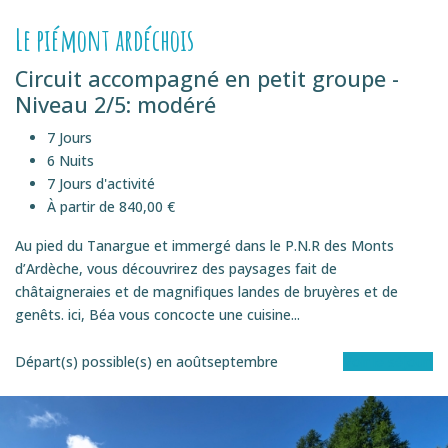
Le piémont ardéchois
Circuit accompagné en petit groupe -
Niveau 2/5: modéré
7 Jours
6 Nuits
7 Jours d'activité
À partir de 840,00 €
Au pied du Tanargue et immergé dans le P.N.R des Monts
d’Ardèche, vous découvrirez des paysages fait de
châtaigneraies et de magnifiques landes de bruyères et de
genêts. ici, Béa vous concocte une cuisine...
Départ(s) possible(s) en
août
septembre
Voir le séjour
EN éTOILE