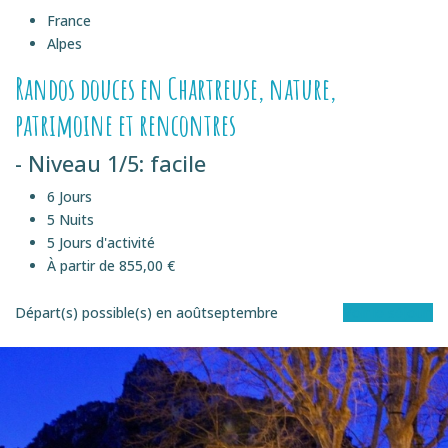
France
Alpes
Randos douces en Chartreuse, nature,
patrimoine et rencontres
- Niveau 1/5: facile
6 Jours
5 Nuits
5 Jours d'activité
À partir de 855,00 €
Départ(s) possible(s) en
août
septembre
Voir le séjour
EN éTOILE