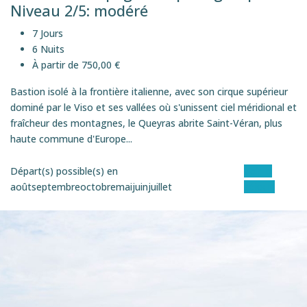
Niveau 2/5: modéré
7 Jours
6 Nuits
À partir de 750,00 €
Bastion isolé à la frontière italienne, avec son cirque supérieur
dominé par le Viso et ses vallées où s'unissent ciel méridional et
fraîcheur des montagnes, le Queyras abrite Saint-Véran, plus
haute commune d'Europe...
Départ(s) possible(s) en
Voir le
août
septembre
octobre
mai
juin
juillet
séjour
SEMI-ITINéRANCE