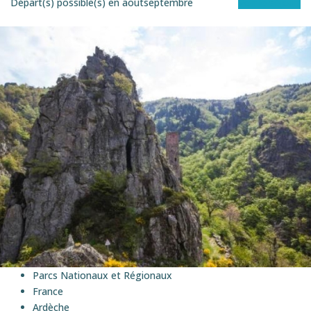
Départ(s) possible(s) en
août
septembre
Voir le séjour
EN éTOILE
Parcs Nationaux et Régionaux
France
Ardèche