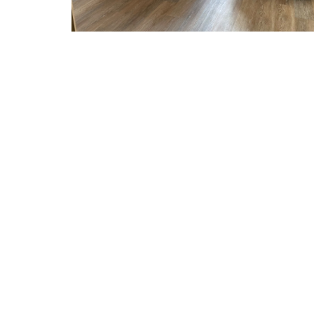
EN éTOILE
EN éTOILE