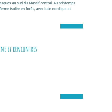
asques au sud du Massif central. Au printemps
erme isolée en forêt, avec bain nordique et
Voir le séjour
ine et rencontres
Voir le séjour