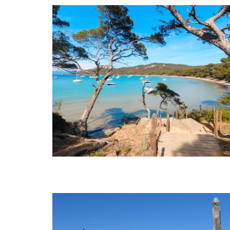
SEMI-ITINéRANCE
ITINéRANCE