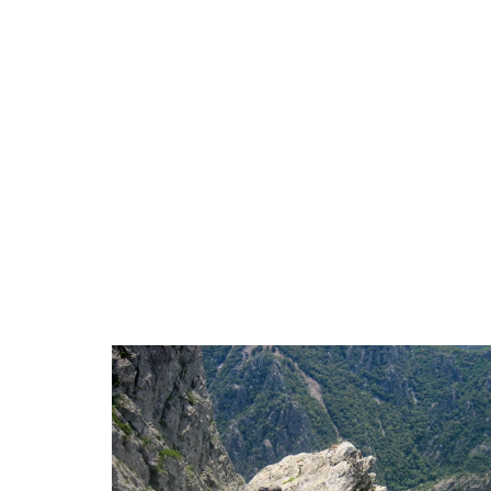
ITINéRANCE