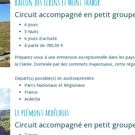
Balcon des Ecrins et Mont Thabor
Circuit accompagné en petit groupe
6 Jours
5 Nuits
6 Jours d'activité
À partir de 780,00 €
Préparez-vous à une immersion exceptionnelle dans les pays
la Clarée. Dominée par des sommets majestueux, cette région,
Départ(s) possible(s) en
août
septembre
Parcs Nationaux et Régionaux
France
Ardèche
Le piémont ardéchois
Circuit accompagné en petit groupe
7 Jours