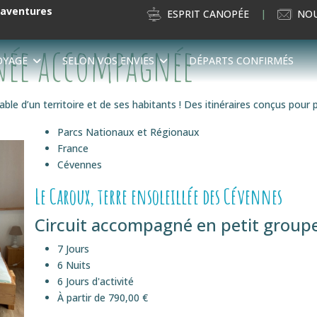
’aventures
ESPRIT CANOPÉE
NOU
née accompagnée
OYAGE
SELON VOS ENVIES
DÉPARTS CONFIRMÉS
ble d’un territoire et de ses habitants ! Des itinéraires conçus pour 
Parcs Nationaux et Régionaux
France
Cévennes
Le Caroux, terre ensoleillée des Cévennes
Circuit accompagné en petit groupe
7 Jours
6 Nuits
6 Jours d'activité
À partir de 790,00 €