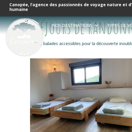
Canopée, l’agence des passionnés de voyage nature et d
humaine
Séjours de randon
NOS DESTINATIONS
TYPES DE V
Des balades accessibles pour la découverte inoublia
EN éTOILE