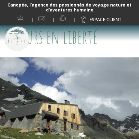
Canopée, l’agence des passionnés de voyage nature et
d’aventures humaine
ESPRIT
NOUS
06
ESPACE CLIENT
CANOPÉE
CONTACTER
19
Séjours en liberté
38
02
05
ITINéRANCE