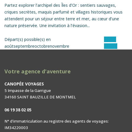
Partez explorer l’archipel des Îles d’Or : sentiers sauvages,
criques secrètes, maquis parfumé et villages historiques vous
attendent pour un séjour entre terre et mer, au cœur d’une
nature préservée. Une invitation à l’évasion...
Départ(s) possible(s) en
Voir le
août
septembre
octobre
novembre
séjour
Votre agence d'aventure
CANOPÉE VOYAGES
5 Impasse de la Garrigue
34160 SAINT BAUZILLE DE MONTMEL
06 19 38 02 05
N° d'immatriculation au registre des agents de voyages:
IM34220003