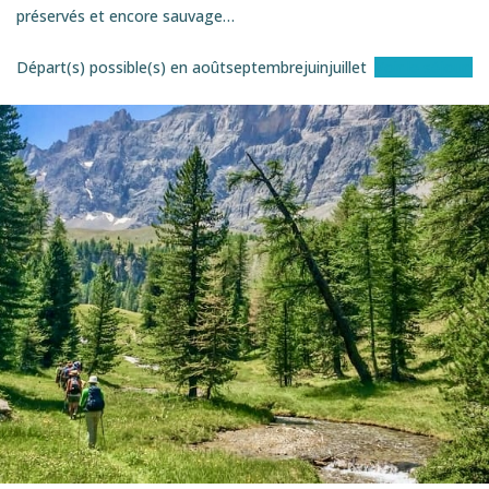
préservés et encore sauvage…
Départ(s) possible(s) en
août
septembre
juin
juillet
Voir le séjour
ITINéRANCE