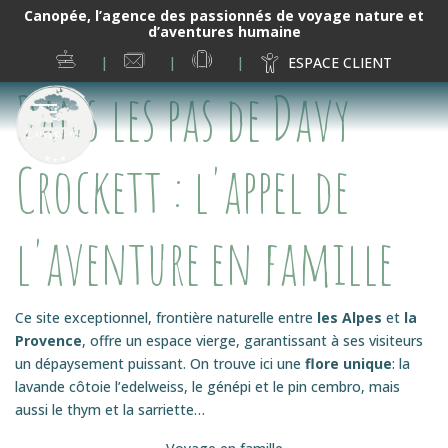
Canopée, l’agence des passionnés de voyage nature et
d’aventures humaine
ESPRIT
NOUS
06
ESPACE CLIENT
CANOPÉE
CONTACTER
19
Dans les pas de Davy
38
02
05
Crockett : l'appel de
l'aventure en famille
Ce site exceptionnel, frontière naturelle entre
les Alpes
et
la
Provence
, offre un espace vierge, garantissant à ses visiteurs
un dépaysement puissant. On trouve ici une
flore unique
: la
lavande côtoie l’edelweiss, le génépi et le pin cembro, mais
aussi le thym et la sarriette…